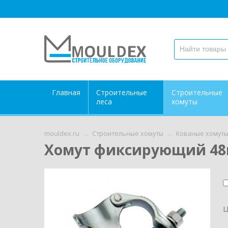
Главная
Строительные
Строительные
леса
хомуты
mouldex.ru
→
Строительные хомуты
→
Кованые хомут
Хомут фиксирующий 4
Ц