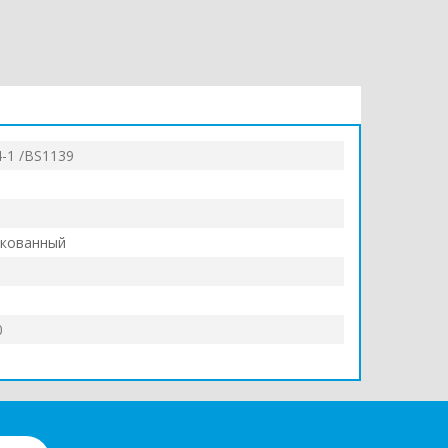
-1 /BS1139
кованный
0