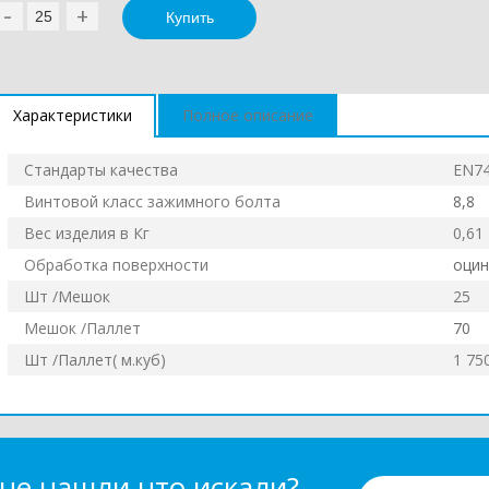
-
+
Характеристики
Полное описание
Стандарты качества
EN74
Винтовой класс зажимного болта
8,8
Вес изделия в Кг
0,61
Обработка поверхности
оцин
Шт /Мешок
25
Мешок /Паллет
70
Шт /Паллет( м.куб)
1 75
 не нашли что искали?